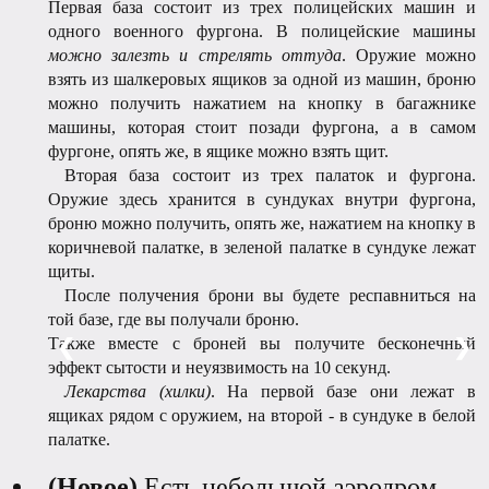
Первая база состоит из трех полицейских машин и
одного военного фургона. В полицейские машины
можно залезть и стрелять оттуда
. Оружие можно
взять из шалкеровых ящиков за одной из машин, броню
можно получить нажатием на кнопку в багажнике
машины, которая стоит позади фургона, а в самом
фургоне, опять же, в ящике можно взять щит.
ᅠВторая база состоит из трех палаток и фургона.
Оружие здесь хранится в сундуках внутри фургона,
броню можно получить, опять же, нажатием на кнопку в
коричневой палатке, в зеленой палатке в сундуке лежат
щиты.
ᅠПосле получения брони вы будете респавниться на
той базе, где вы получали броню.
❮
❯
Также вместе с броней вы получите бесконечный
эффект сытости и неуязвимость на 10 секунд.
ᅠ
Лекарства (хилки)
. На первой базе они лежат в
ящиках рядом с оружием, на второй - в сундуке в белой
палатке.
(Новое)
Есть небольшой аэродром,