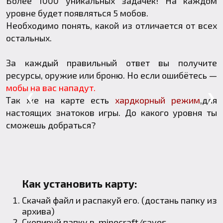
Более 1000 уникальных задачек! На каждом
уровне будет появляться 5 мобов.
Необходимо понять, какой из отличается от всех
остальных.
За каждый правильный ответ вы получите
ресурсы, оружие или броню. Но если ошибётесь —
мобы на вас нападут.
❮
❯
Так же на карте есть
хардкорный режим
,для
настоящих знатоков игры. До какого уровня ты
сможешь добраться?
Как установить карту:
Скачай файл и распакуй его. (достань папку из
архива)
Скопируй папку в
.minecraft
/saves