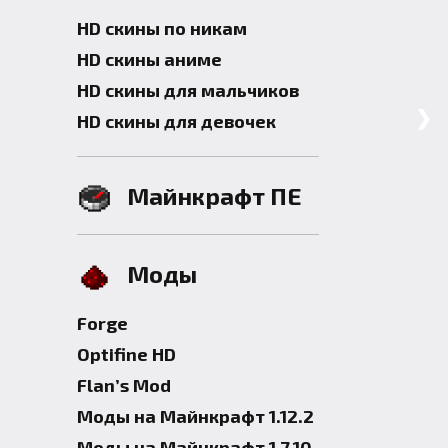
HD скины по никам
HD скины аниме
HD скины для мальчиков
❯
HD скины для девочек
Майнкрафт ПЕ
Моды
Forge
Optifine HD
Flan’s Mod
Моды на Майнкрафт 1.12.2
Моды на Майнкрафт 1.7.10