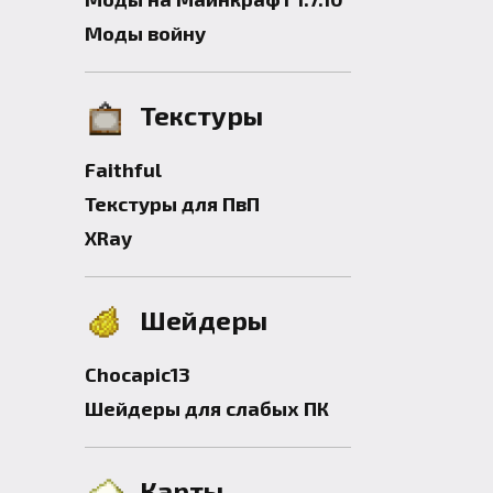
Моды войну
Текстуры
Faithful
Текстуры для ПвП
XRay
Шейдеры
Chocapic13
Шейдеры для слабых ПК
Карты