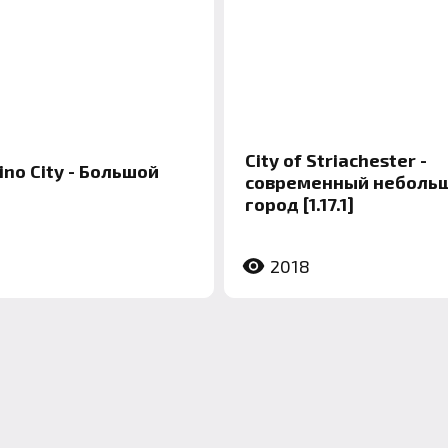
City of Striachester -
no City - Большой
современный неболь
город [1.17.1]
2018