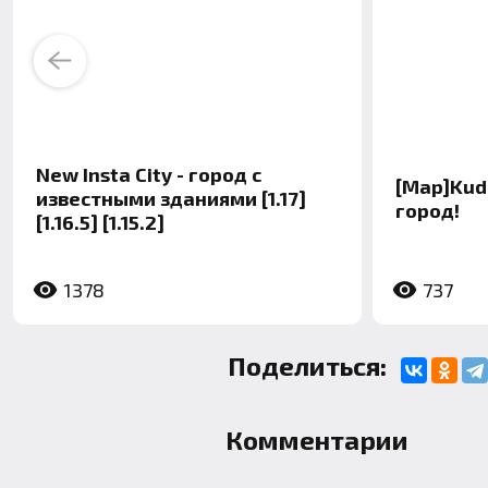
Previous
New Insta City - город с
[Map]Kudi
известными зданиями [1.17]
город!
[1.16.5] [1.15.2]
1378
737
Поделиться:
Комментарии