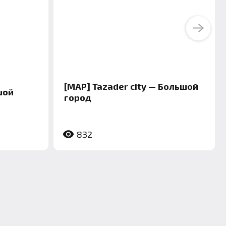
Next
[MAP] Tazader city — Большой
шой
город
832