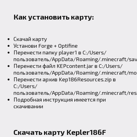
Как установить карту:
Скачай карту
Установи
Forge
+
Optifine
Перенести папку player1 в C:/Users/
пользователь/AppData/Roaming/.minecraft/sa
Перенести файл KEPcontent.jar в C:/Users/
пользователь/AppData/Roaming/.minecraft/mo
Перенести архив Kep186Resources.zip в
C:/Users/
пользователь/AppData/Roaming/.minecraft/res
Подробная инструкция имеется при
скачивании
Скачать карту Kepler186F