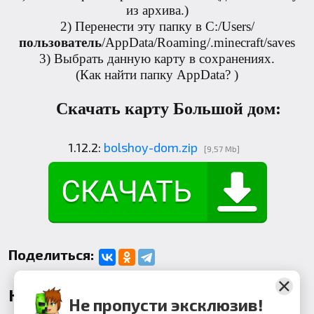
из архива.)
2) Перенести эту папку в C:/Users/
пользователь
/AppData/Roaming/.minecraft/saves
3) Выбрать данную карту в сохранениях.
(
Как найти папку AppData?
)
Скачать карту Большой дом:
1.12.2:
bolshoy-dom.zip
[9,57 Mb]
Поделиться:
Комментарии
Не пропусти эксклюзив!