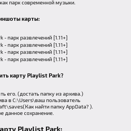
 как парк современной музыки.
иншоты карты:
ть карту Playlist Park?
ь его. (достать папку из архива.)
ива в C:\Users\ваш пользователь
aft\saves(
Как найти папку AppData?
).
ре данное сохранение.
арту Playlist Park: