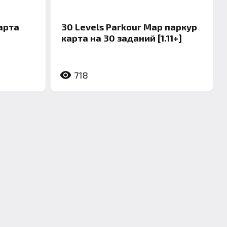
арта
30 Levels Parkour Map паркур
карта на 30 заданий [1.11+]
718