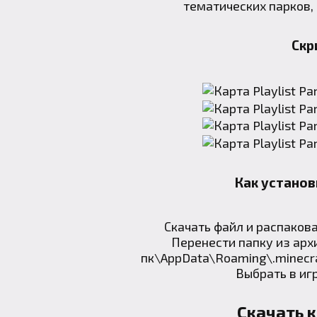
тематических парков,
Скр
Как установи
Скачать файл и распаковат
Перенести папку из арх
пк\AppData\Roaming\.minecr
Выбрать в иг
Скачать к