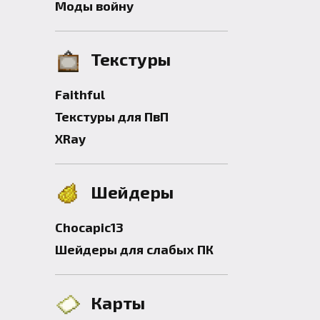
Моды войну
Текстуры
Faithful
Текстуры для ПвП
XRay
Шейдеры
Chocapic13
Шейдеры для слабых ПК
Карты