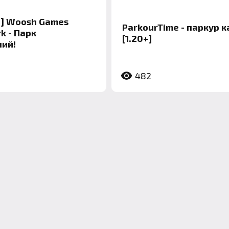
.6+] Woosh Games
ParkourTime - паркур к
k - Парк
[1.20+]
ий!
482