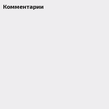
Комментарии
Контакты: webkek2050@gmail.com
Minecraft Flex Portal © 2019-2023