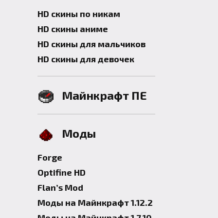
HD скины по никам
HD скины аниме
HD скины для мальчиков
HD скины для девочек
Майнкрафт ПЕ
Моды
Forge
Optifine HD
Flan’s Mod
Моды на Майнкрафт 1.12.2
Моды на Майнкрафт 1.7.10