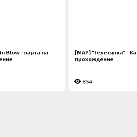
in Blow - карта на
[MAP] "Телетяпка" - К
ение
прохождение
854