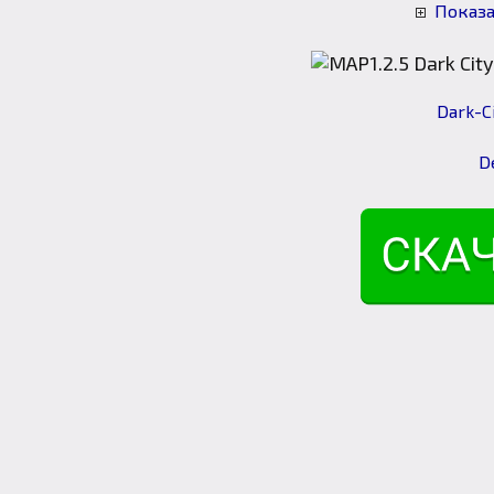
Показа
Dark-Ci
D