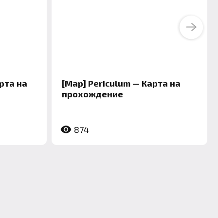
Next
арта на
[Map] Periculum — Карта на
прохождение
874