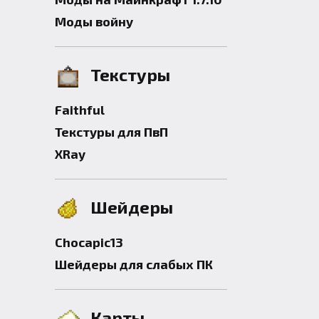
Моды войну
Текстуры
Faithful
Текстуры для ПвП
XRay
Шейдеры
Chocapic13
Шейдеры для слабых ПК
Карты