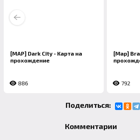
Previous
[MAP] Dark City - Карта на
[Map] Bra
прохождение
прохожд
886
792
Поделиться:
Комментарии