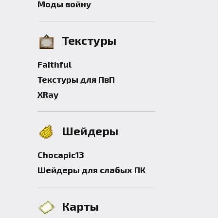
Моды войну
Текстуры
Faithful
Текстуры для ПвП
XRay
Шейдеры
Chocapic13
Шейдеры для слабых ПК
Карты