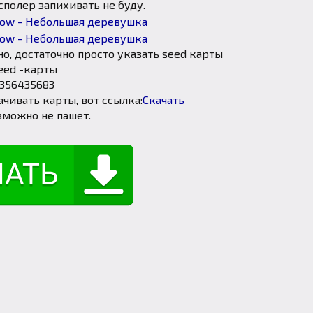
сполер запихивать не буду.
о, достаточно просто указать seed карты
eed -карты
356435683
чивать карты, вот ссылка:
Скачать
зможно не пашет.