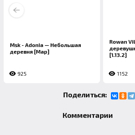
Previous
Rowan Vi
Msk - Adonia — Небольшая
деревушка 
деревня [Map]
[1.13.2]
925
1152
Поделиться:
Комментарии