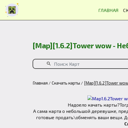
ГЛАВНАЯ
С
[Map][1.6.2]Tower wow - 
Главная
Скачать карты
[Map][1.6.2]Tower wo
Надоело качать карты?Тогд
А сама карта о небольшой деревушке, пре
готовые продать\обменять ваши вещи. Д
С