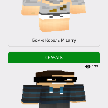
Бомж Король М Larry
173