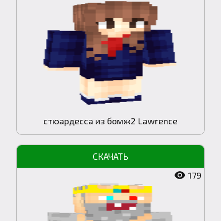
стюардесса из бомж2 Lawrence
179