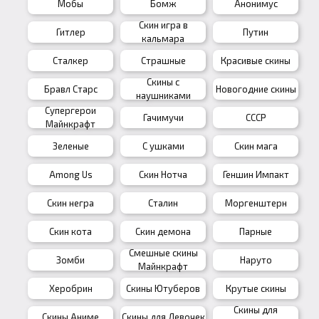
Мобы
Бомж
Анонимус
Скин игра в
Гитлер
Путин
кальмара
Сталкер
Страшные
Красивые скины
Скины с
Бравл Старс
Новогодние скины
наушниками
Супергерои
Гачимучи
СССР
Майнкрафт
Зеленые
С ушками
Скин мага
Among Us
Скин Нотча
Геншин Импакт
Скин негра
Сталин
Моргенштерн
Скин кота
Скин демона
Парные
Смешные скины
Зомби
Наруто
Майнкрафт
Херобрин
Скины Ютуберов
Крутые скины
Скины для
Скины Аниме
Скины для Девочек