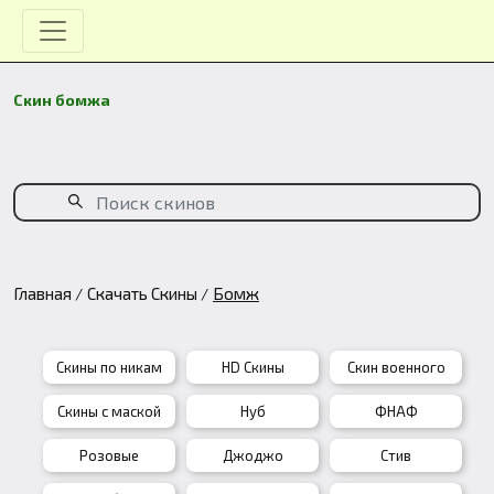
Скин бомжа
Главная
Скачать Скины
Бомж
Скины по никам
HD Скины
Скин военного
Скины с маской
Нуб
ФНАФ
Розовые
Джоджо
Стив