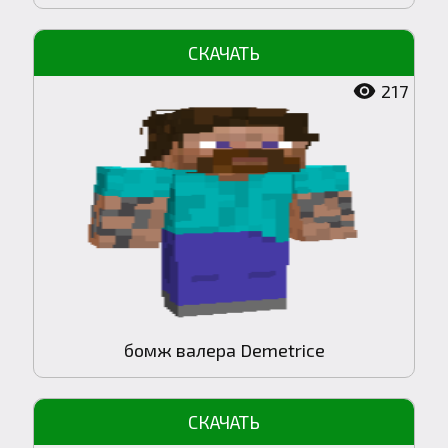
217
бомж валера Demetrice