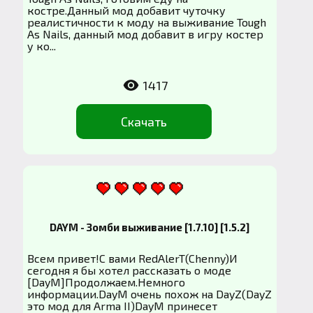
костре.Данный мод добавит чуточку
реалистичности к моду на выживание Tough
As Nails, данный мод добавит в игру костер
у ко...
1417
Скачать
DAYM - Зомби выживание [1.7.10] [1.5.2]
Всем привет!С вами RedAlerT(Chenny)И
сегодня я бы хотел рассказать о моде
[DayM]Продолжаем.Немного
информации.DayM очень похож на DayZ(DayZ
это мод для Arma II)DayM принесет