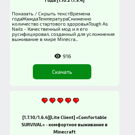
Показать / Скрыть текстВремена
годаЖаждаТемператураСниженно
количество стартового здоровьяTough As
Nails - Качественный мод и я его
русифицировал, созданный для усложнения
выживание в мире Minecra...
916
Скачать
[1.7.10/1.6.4][Lite Client] «Comfortable
SURVIVAL» - комфортное выживание в
Minecraft